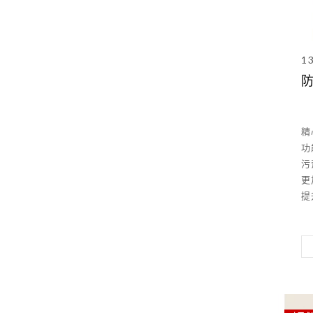
1
精
功
污
更
提