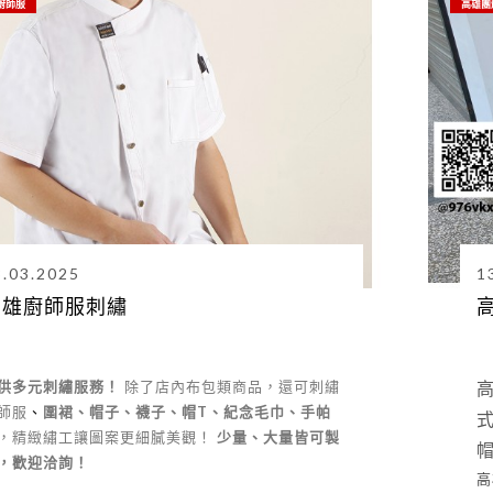
廚師服
高雄團
3.03.2025
1
高雄廚師服刺繡
供多元刺繡服務！
除了店內布包類商品，還可刺繡
師服
、
圍裙、帽子、襪子、帽T、紀念毛巾、手帕
，精緻繡工讓圖案更細膩美觀！
少量、大量皆可製
，歡迎洽詢！
高