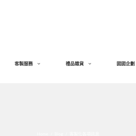
客製服務
禮品雜貨
囡囡企劃
Home
Blog
客製化各項訊息