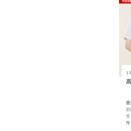
中西式
1
提
廚
等
作