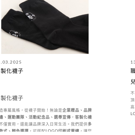
3.03.2025
1
客製化襪子
不
客製化襪子
頂
高
造專屬風格，從襪子開始！無論是
企業贈品、品牌
L
邊、運動團隊、活動紀念品、選舉宣傳
，
客製化襪
不僅實用，還能讓品牌深入日常生活。我們提供
多
款式、顏色選擇
，可搭配
LOGO印刷或電繡
，讓您