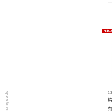
的
餐廳工
1
nannangoods