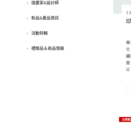
插畫家&設計師
1
新品&產品資訊
印
活動特輯
專
禮贈品＆商品情報
營
繡
服
感
企業贈