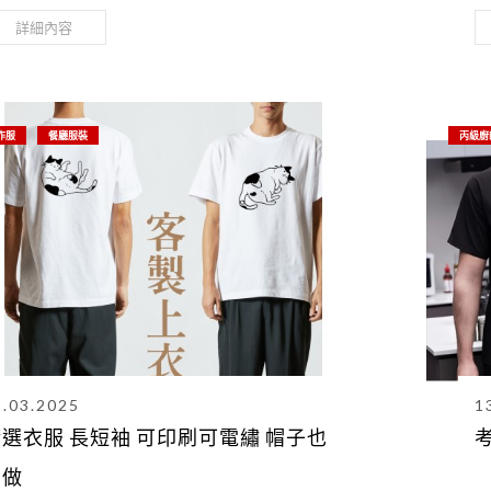
設計完美呈現！
詳細內容
作服
餐廳服裝
丙級廚
3.03.2025
1
精選衣服 長短袖 可印刷可電繡 帽子也
有做