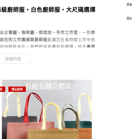
04
丙級廚師服・白色廚師服・大尺碼選擇
05
論是
餐廳、咖啡廳、烘焙坊、手作工作室
，一款
舒
自在的工作圍裙與廚師服
能讓您在長時間工作中依
保持輕鬆自在。我們提供多種布料選擇，結合
專業
刷與電繡LOGO服務
，讓您的品牌形象更具識別
詳細內容
！
袋
禮品提袋