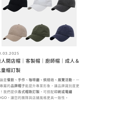
3.03.2025
職人開店帽｜客製帽｜廚師帽｜成人＆
兒童帽訂製
論是
餐飲、手作、咖啡廳、烘焙坊、展覽活動
，一
專屬的
品牌帽子
能提升專業形象，讓品牌識別度更
！我們提供
各式帽款訂製
，可搭配
印刷或電繡
OGO
，讓您的團隊與店鋪風格更具一致性。