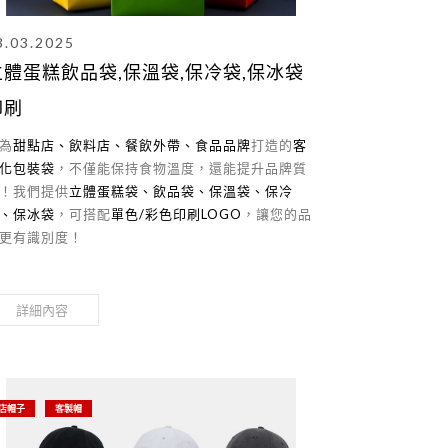
專業防風防水衝鋒衣
，適合企業、
3.03.2025
戶外活動、登山露營、團體制服訂
立體蛋糕飲品袋,保溫袋,保冷袋,保冰袋
製！我們提供
衝鋒衣LOGO印刷與
電繡服務
，可製作
企業形象服、登
印刷
詳細內容
山隊服、運動賽事隊服、戶外工作
為
甜點店、飲料店、餐飲外帶、食品品牌
打造的
客
服
，提升品牌識別度，兼具實用與
化包裝袋
，不僅能保持食物溫度，還能提升品牌質
時尚感！
！我們提供
立體蛋糕袋、飲品袋、保溫袋、保冷
、保冰袋
，可搭配
單色/彩色印刷LOGO
，讓您的品
更有識別度！
詳細內容
店帽子
客製帽