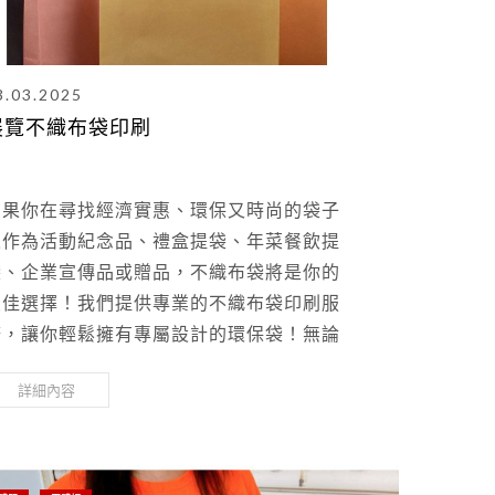
3.03.2025
展覽不織布袋印刷
如果你在尋找經濟實惠、環保又時尚的袋子
來作為活動紀念品、禮盒提袋、年菜餐飲提
袋、企業宣傳品或贈品，不織布袋將是你的
最佳選擇！我們提供專業的不織布袋印刷服
務，讓你輕鬆擁有專屬設計的環保袋！無論
是公司LOGO、活動標語或自訂圖案，我們
詳細內容
都能完美呈現！