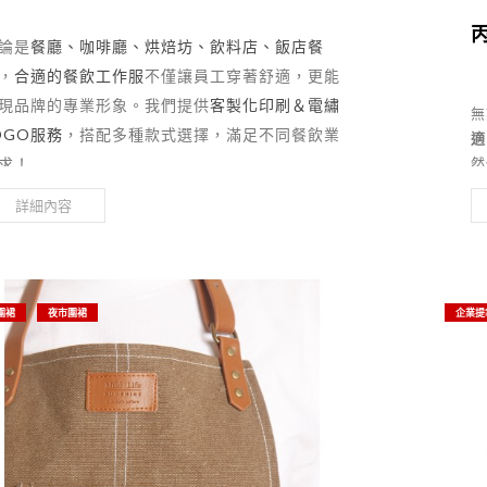
論是
餐廳、咖啡廳、烘焙坊、飲料店、飯店餐
，
合適的餐飲工作服
不僅讓員工穿著舒適，更能
現品牌的專業形象。我們提供
客製化印刷＆電繡
無
OGO服務
，搭配多種款式選擇，滿足不同餐飲業
適
求！
然
印
詳細內容
度
圍裙
夜市圍裙
企業提