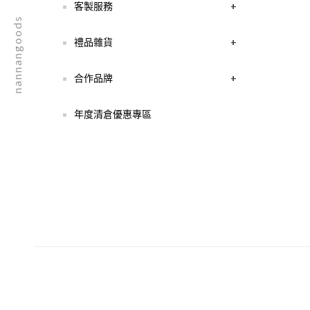
客製服務
+
nannangoods
禮品雜貨
+
合作品牌
+
年度清倉優惠專區