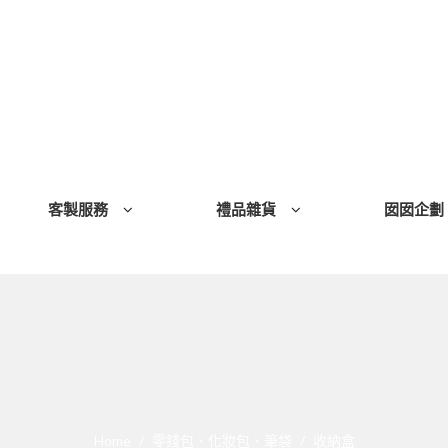
客製服務
禮品雜貨
囡囡企劃
Home
零錢包、化妝包、筆袋
收納盒