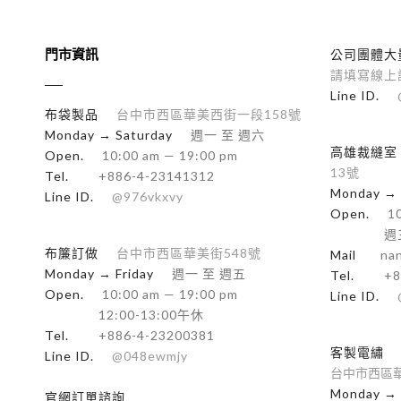
門市資訊
公司團體大
請填寫線上
Line ID.
布袋製品
台中市西區華美西街一段158號
Monday → Saturday
週一 至 週六
高雄裁縫室
Open.
10:00 am — 19:00 pm
13號
Tel.
+886-4-23141312
Monday → 
Line ID.
@976vkxvy
Open.
10
週
布簾訂做
台中市西區華美街548號
Mail
na
Monday → Friday
週一 至 週五
Tel.
+8
Open.
10:00 am — 19:00 pm
Line ID.
12:00-13:00午休
Tel.
+886-4-23200381
客製電繡
Line ID.
@048ewmjy
台中市西區華
Monday → 
官網訂單諮詢