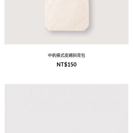
帆布拉鍊大筆袋-深藍色
NT$120
-商品介紹-商品名稱：帆布拉鍊大筆袋-深
色尺寸：W21xH11cm材質：帆布印刷：單色
彩色印刷範圍：W18xH7cm範圍內大量訂製
中帆橫式皮繩斜背包
詢：Line Id 0900400946-印刷說明-..
NT$150
加入購物車
帆布拉鍊大筆袋-白色
NT$120
-商品介紹-商品名稱：帆布拉鍊收納袋 | 