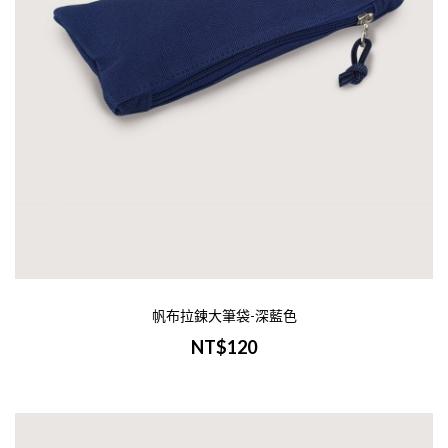
刷：單色/彩色印刷範圍：W14xH7cm範圍
量訂製諮詢：Line Id 0900400946-印..
加入購物車
帆布有底化妝包-紅色
NT$150
-商品介紹-商品名稱：帆布有底化妝包-紅
帆布拉鍊大筆袋-深藍色
尺寸：W18xH13cm，底6cm材質：帆布印
刷：單色/彩色印刷範圍：W14xH9cm範圍
NT$120
量訂製諮詢：Line Id 0900400946-印..
加入購物車