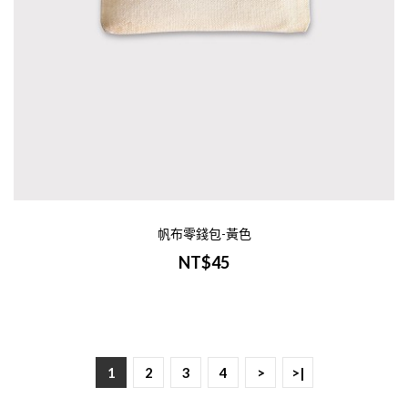
帆布零錢包-黃色
NT$45
1
2
3
4
>
>|