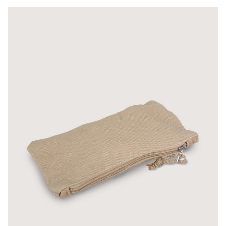
加入購物車
帆布拉鍊大筆袋-黑色
NT$120
-商品介紹-商品名稱：帆布拉鍊大筆袋-黑
尺寸：W21xH11cm材質：帆布印刷：單色/
色印刷範圍：W18xH7cm範圍內大量訂製諮
詢：Line Id 0900400946-印刷說明-印..
加入購物車
帆布有底化妝包-深藍色