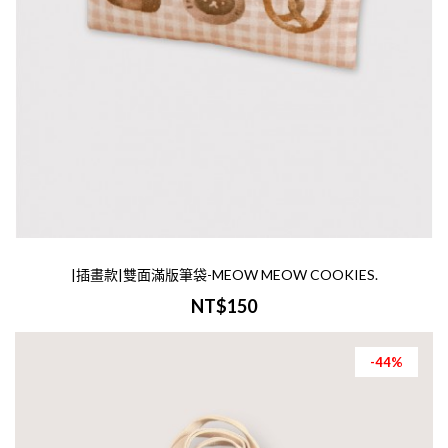
中帆布橫式手提電腦包|拉鍊款|
-44%
NT$100
NT$180
-商品介紹-商品名稱：中帆布橫式手提電
包尺寸：W30XH24cm材質：中帆布印刷：
色/彩色印刷範圍：W25XH15cm範圍以內大
訂製諮詢：Line ID @327fihft-印刷說明..
|插畫款|雙面滿版筆袋-MEOW MEOW COOKIES.
加入購物車
NT$150
-44%
中帆橫式皮繩斜背包
NT$150