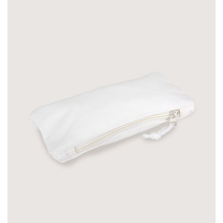
帆布有底化妝包-黃色
NT$150
-商品介紹-商品名稱：帆布有底化妝包-黃
尺寸：W18xH13cm，底6cm材質：帆布印
刷：單色/彩色印刷範圍：W14xH9cm範圍
量訂製諮詢：Line Id 0900400946-印..
加入購物車
帆布零錢包-紅色
NT$45