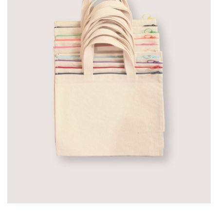
中帆橫式皮繩斜背包▽有底設計，好收納▽
口處有磁釦開關，雙邊也有銅釦可以自由的
出最舒適的長度-商品介紹-商品名稱：中帆
式皮繩斜背包尺寸：W22xH19cm，D5cm 
130cm材質：中帆布、銅..
加入購物車
多色厚帆布零錢包
NT$45
多色厚帆布零錢包 p { font-family: 微軟正黑體
text-align: left; color: #636363; font-size:
small; ..