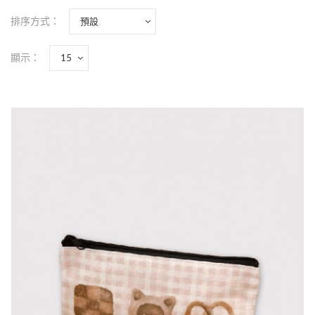
排序方式：
顯示：
|插畫款|雙面滿版筆袋-MEOW
MEOW COOKIES.
NT$150
|插畫款|雙面滿版筆袋-MEOW MEOW
COOKIES. p { font-family: 微軟正黑體; text-
align: left; color: #636363..
加入購物車