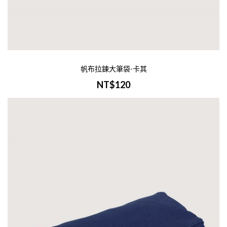
NT$150
-商品介紹-商品名稱：帆布有底化妝包-深
色尺寸：W18xH13cm，底6cm材質：帆布
刷：單色/彩色印刷範圍：W14xH9cm範圍
帆布拉鍊大筆袋-卡其
量訂製諮詢：Line Id 0900400946-..
NT$120
加入購物車
帆布有底化妝包-米色
NT$150
-商品介紹-商品名稱：帆布有底化妝包-米
尺寸：W18xH13cm，底6cm材質：帆布印