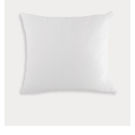
方形毛絨抱枕 50x50cm 熱昇華
用|可加購枕心|
NT$150
▽可使用熱昇華可以印上您的圖案，而
50x50cm讓您一手掌握▽柔順的絨毛，細膩
感-商品介紹-商品名稱：方形毛絨抱枕
50x50cm 熱昇華專用 不含枕心尺寸：
W50xH50cm材質：法蘭絨內容物：枕..
加入購物車
緞面布束口袋-9.5x17cm
NT$35