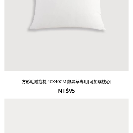
加入購物車
方形毛絨抱枕 45x45cm 熱昇華
用|可加購枕心|
NT$115
方形毛絨抱枕 45x45cm▽可使用熱昇華可以
上您的圖案，而45x45cm讓您一手掌握▽柔
的絨毛，細膩觸感-商品介紹-商品名稱：方
方形毛絨抱枕 40X40CM 熱昇華專用|可加購枕心|
毛絨抱枕 45x45cm尺寸：W45xH45cm材質
NT$95
法蘭絨內容..
加入購物車