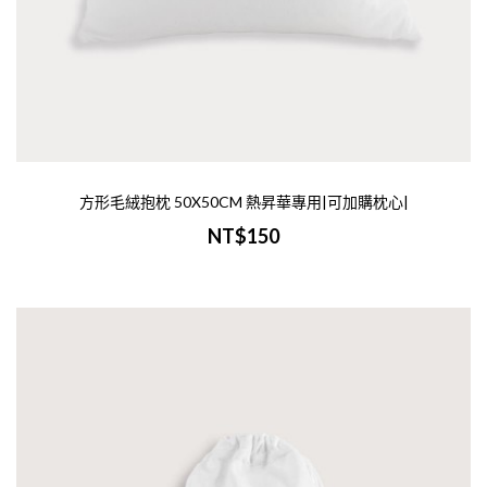
介紹-商品名稱：超細纖維毛巾 22x100cm尺
寸：W22xH100cm材質：超細纖維毛巾料，
75% 滌綸 + 25% 尼龍印刷：彩色(大量印圖
另外洽詢)印..
加入購物車
方形毛絨抱枕 50X50CM 熱昇華專用|可加購枕心|
NT$150