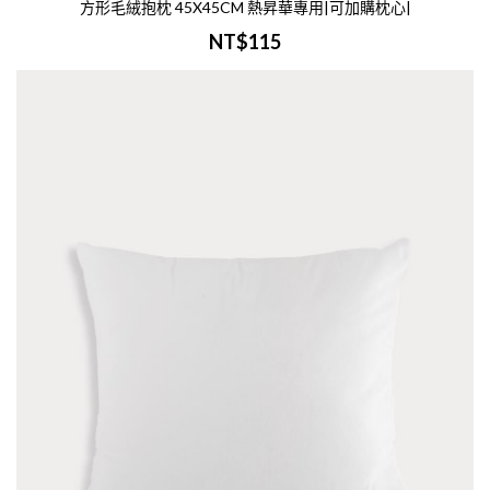
方形毛絨抱枕 45X45CM 熱昇華專用|可加購枕心|
NT$115
▽簡單收納文具小物，布質柔軟不傷物品，
適合做為眼鏡袋▽選用緞面布，質感溫順 -
品介紹-商品名稱：緞面布束口袋-9.5x17cm
寸：W9.5xH17cm材質：緞面布印刷：彩色
昇華(500個起訂)..
加入購物車
|預購|超細纖維毛巾
22x100cm|10入起訂|
NT$190
▽印上圖案，讓他成為您最柔軟的心意 -商