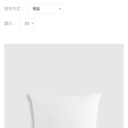
排序方式：
顯示：
方形毛絨抱枕 40x40cm 熱昇華
用|可加購枕心|
NT$95
方形毛絨抱枕 40x40cm▽可使用熱昇華可以
上您的圖案，而40x40cm讓您一手掌握▽柔
的絨毛，細膩觸感-商品介紹-商品名稱：方
毛絨抱枕 40x40cm尺寸：W40xH40cm材質
法蘭絨內容..