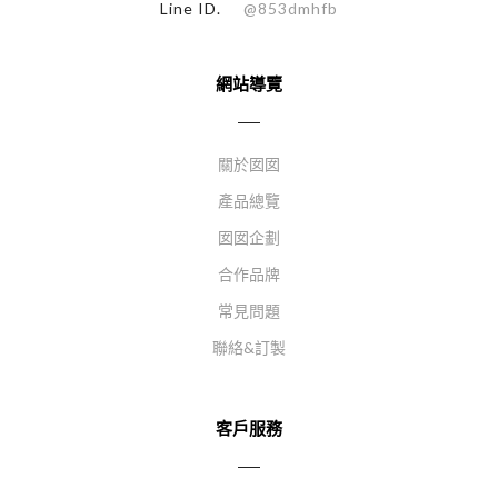
Line ID.
@853dmhfb
網站導覽
關於囡囡
產品總覽
囡囡企劃
合作品牌
常見問題
聯絡&訂製
客戶服務