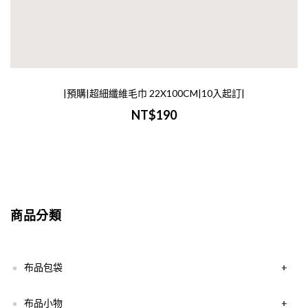
|預購|超細纖維毛巾 22X100CM|10入起訂|
NT$190
商品分類
布品包袋
+
布品小物
+