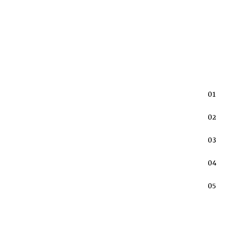
01
02
03
寸：W10.8xH10.8cm材質：陶磁吸水杯墊圖案為隨機出貨。
04
0400-印刷說明-1. 印刷檔案需由客戶提供高解析度..
05