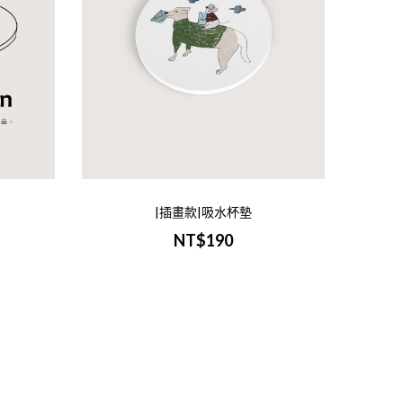
|插畫款|吸水杯墊
NT$190
：客製服務 | 吸水杯墊 尺寸：W11xH11cm材質：陶磁吸水杯
大量訂製諮詢：Line Id 5490..