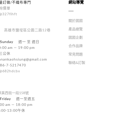
網站導覽
量訂做/不織布專門
詢價單
@327fihft
關於囡囡
產品總覽
高雄市鹽埕區公園二路12巷
囡囡企劃
Sunday
週一 至 週日
合作品牌
:00 am — 19:00 pm
三公休
常見問題
nnankaohsiung@gmail.com
聯絡&訂製
86-7-5217470
@682hdcbx
美西街一段158號
Friday
週一至週五
00 am — 18:00 pm
:00-13:00午休