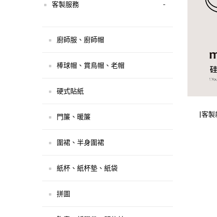
客製服務
-
廚師服、廚師帽
棒球帽、賞鳥帽、老帽
硬式貼紙
|客製
門簾、暖簾
圍裙、半身圍裙
紙杯、紙杯墊、紙袋
拼圖