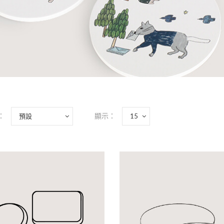
：
顯示：
|客製款G|硅藻土吸水
NT$220
-商品介紹-商品名稱：|客製款G|
圓形杯墊圖稿尺寸：10.4x10.4cm / 8