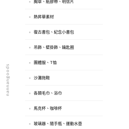
胸章、紙膠帶、明信片
熱昇華素材
復古書包、紀念小書包
吊飾、壁掛飾、鑰匙圈
團體服、T恤
nannangoods
沙灘拖鞋
各類毛巾、浴巾
馬克杯、咖啡杯
玻璃器、隨手瓶、運動水壺