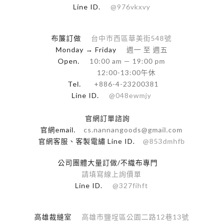
Line ID.
@976vkxvy
布簾訂做
台中市西區華美街548號
Monday → Friday
週一 至 週五
Open.
10:00 am — 19:00 pm
12:00-13:00午休
Tel.
+886-4-23200381
Line ID.
@048ewmjy
官網訂單諮詢
官網email.
cs.nannangoods@gmail.com
官網客服、客製電繡 Line ID.
@853dmhfb
公司團體大量訂做/不織布專門
請填寫線上詢價單
Line ID.
@327fihft
高雄裁縫室
高雄市鹽埕區公園二路12巷13號