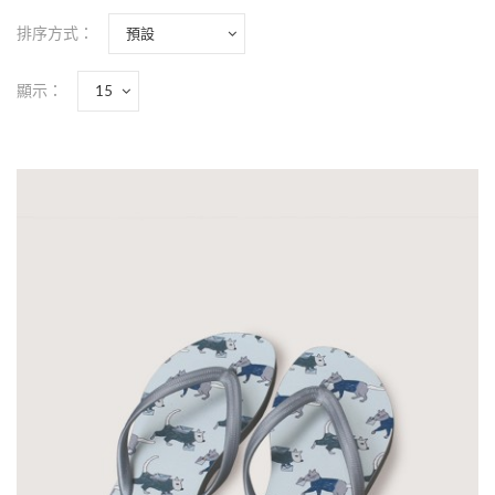
排序方式：
顯示：
|預購|海灘拖鞋-動物郵差|女生款
NT$420
-商品介紹-商品名稱：海灘拖鞋-動物郵差|
生款|尺寸：S(22-23cm) / M(23-24) / L(24-25
材質：天然發泡橡膠鞋耳材質：橡膠-印刷說
明-印刷圖檔請傳至：nannanbag..
加入購物車