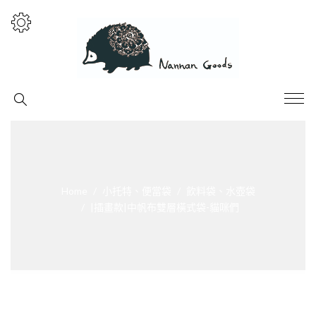
Home
小托特、便當袋
飲料袋、水壺袋
|插畫款|中帆布雙層橫式袋-貓咪們