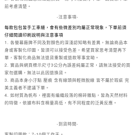
前考慮清楚。
-注意事項-
每款包包皆手工車縫，會有些微差別均屬正常現象，下單前須
仔細閱讀印刷說明與注意事項
1. 各螢幕廠牌不同及對顏色的深淺認知略有差異，無論商品本
身或客製化印圖，皆須可以接受色差，
希望買家思考清楚再下
單，客製化商品無法退貨重製或退款等事宜呦。
2. 實品與網頁標示尺寸3公分內誤差純屬正常，請無法接受的買
家勿選購，無法以此因退換貨。
3. 商品本身小汙點 壓痕 含有線頭與輕微脫線 皆不屬於瑕疵 完
美主義者不建議下單。
4. 如材質為帆布，裡面有編織段落的棉碎雜點，皆為天然材料
的特徵，依據布料含棉量高低，有不同程度的泛黃反應。
-到貨時間-
客製印圖款：7-10個工作天。