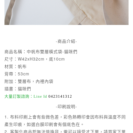
-商品介紹-
商品名稱：中帆布雙層橫式袋-貓咪們
尺寸：W42xH32cm，底10cm
材質：帆布
背帶：53cm
附加：雙層布，內裡內袋
插畫：貓咪們
大量訂製諮詢：Line Id
0423141312
-印刷說明-
1. 布料印刷上會有些微色差，彩色熱轉印會因布料與溫度不同
產生印痕，
如選白膜印刷會有個底色在。
2. 客製化商品恕無法退換貨
，需可以接受才下單，
請買家下單