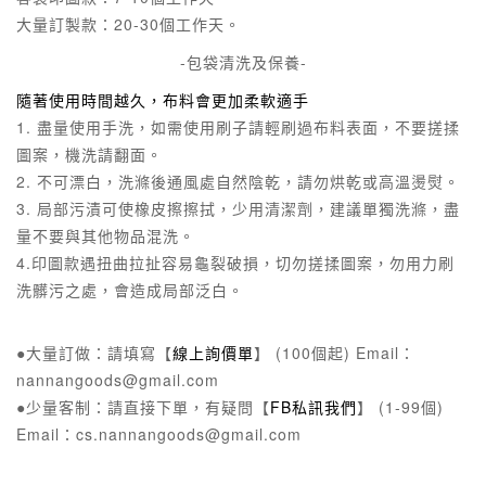
大量訂製款：20-30個工作天。
-包袋清洗及保養-
隨著使用時間越久，布料會更加柔軟適手
1. 盡量使用手洗，如需使用刷子請輕刷過布料表面，不要搓揉
圖案，機洗請翻面。
2. 不可漂白，洗滌後通風處自然陰乾，請勿烘乾或高溫燙熨。
3. 局部污漬可使橡皮擦擦拭，少用清潔劑，建議單獨洗滌，盡
量不要與其他物品混洗。
4.印圖款遇扭曲拉扯容易龜裂破損，切勿搓揉圖案，勿用力刷
洗髒污之處，會造成局部泛白。
●大量訂做：請填寫【
線上詢價單
】 (100個起) Email：
nannangoods@gmail.com
●少量客制：請直接下單，有疑問【
FB私訊我們
】 (1-99個)
Email：cs.nannangoods@gmail.com