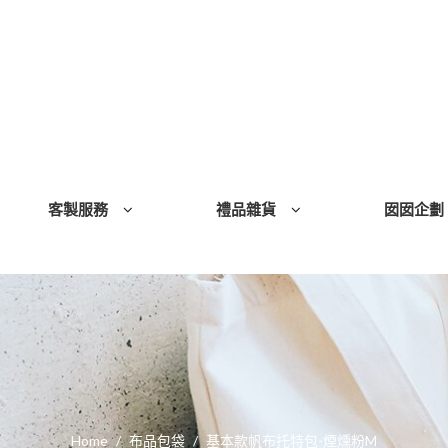
客製服務
禮品雜貨
囡囡企劃
Home
布品包袋
基本款帆布托特包-煙燻粉M