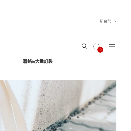
新台幣
0
聯絡&大量訂製