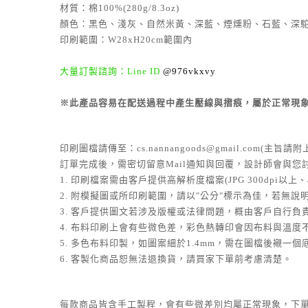
材質：棉100%(280g/8.3oz)
顏色：黑色、淺灰、自然米黃、深藍、煙燻粉、石藍、深
印刷範圍：W28xH20cm範圍內
大量訂製諮詢：Line ID
@976vkxvy
※此產品容易在配送過程中產生壓線與摺痕，屬於正常現
印刷圖檔請傳至：cs.nannangoods@gmail.com(主
訂單完成後，需密切留意Mail通知與回覆，設計師會與您
1. 印刷檔案需由客戶提供高解析度檔案(JPG 300dpi以上、
2. 附模擬圖或所印刷範圍，請以"公分"標示為佳，若無
3. 客戶提供圖文若涉及版權或法律問題，概由客戶自行負
4. 布料印刷上會有些微色差，彩色熱轉印會因布料與溫
5. 多色布料印製，如圖案細於1.4mm，需在圖檔後襯一
6. 客製化商品恕無法退換貨，請買家下單前考慮清楚。
每款商品皆含手工製程，會有些微差別均屬正常現象，下