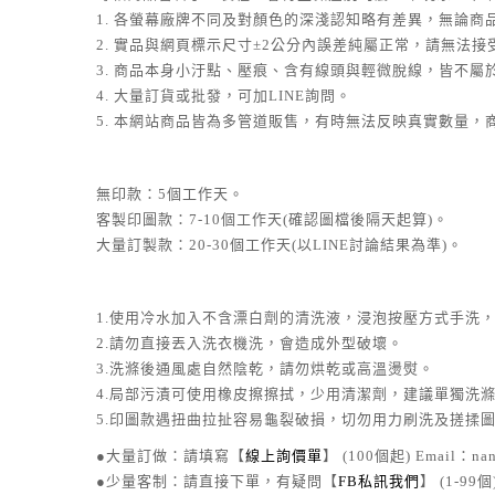
1. 各螢幕廠牌不同及對顏色的深淺認知略有差異，無論
2. 實品與網頁標示尺寸±2公分內誤差純屬正常，請無法
3. 商品本身小汙點、壓痕、含有線頭與輕微脫線，皆不
4. 大量訂貨或批發，可加LINE詢問。
5. 本網站商品皆為多管道販售，有時無法反映真實數量，商
無印款：5個工作天。
客製印圖款：7-10個工作天(確認圖檔後隔天起算)。
大量訂製款：20-30個工作天(以LINE討論結果為準)。
1.使用冷水加入不含漂白劑的清洗液，浸泡按壓方式手洗
2.請勿直接丟入洗衣機洗，會造成外型破壞。
3.洗滌後通風處自然陰乾，請勿烘乾或高溫燙熨。
4.局部污漬可使用橡皮擦擦拭，少用清潔劑，建議單獨洗
5.印圖款遇扭曲拉扯容易龜裂破損，切勿用力刷洗及搓揉
●大量訂做：請填寫【
線上詢價單
】 (100個起) Email：nan
●少量客制：請直接下單，有疑問【
FB私訊我們
】 (1-99個