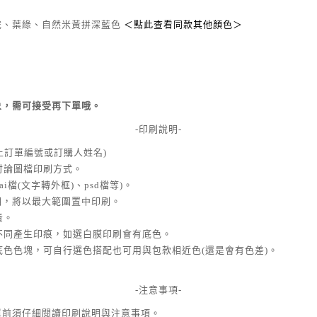
駝、葉綠、自然米黃拼深藍色
＜點此查看同款其他顏色＞
象，需可接受再下單哦。
-印刷說明-
旨請附上訂單編號或訂購人姓名)
討論圖檔印刷方式。
ai檔(文字轉外框)、psd檔等)。
說明，將以最大範圍置中印刷。
責。
度不同產生印痕，如選白膜印刷會有底色。
個底色色塊，可自行選色搭配也可用與包款相近色(還是會有色差)。
-注意事項-
單前須仔細閱讀印刷說明與注意事項。