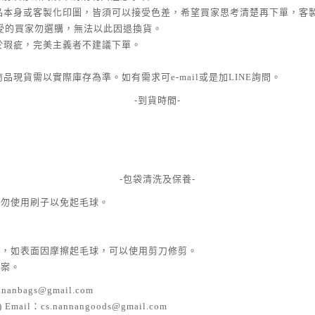
商品本身或客製化印圖，皆須可以接受色差，希望買家思考清楚再下單，客
接受的買家勿選購，無法以此因退換貨。
屬於瑕疵，完美主義者不建議下單。
品現貨需以實際庫存為準。如有需求可e-mail或是加LINE詢問。
-到貨時間-
-包袋清洗及保養-
，勿使用刷子以免起毛球。
滌，如表面因摩擦起毛球，可以使用剪刀修剪。
圖案。
nanbags@gmail.com
) Email：cs.nannangoods@gmail.com