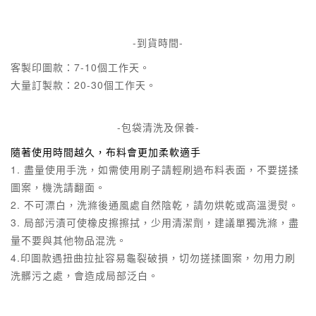
-到貨時間-
客製印圖款：7-10個工作天。
大量訂製款：20-30個工作天。
-包袋清洗及保養-
隨著使用時間越久，布料會更加柔軟適手
1. 盡量使用手洗，如需使用刷子請輕刷過布料表面，不要搓揉
圖案，機洗請翻面。
2. 不可漂白，洗滌後通風處自然陰乾，請勿烘乾或高溫燙熨。
3. 局部污漬可使橡皮擦擦拭，少用清潔劑，建議單獨洗滌，盡
量不要與其他物品混洗。
4.印圖款遇扭曲拉扯容易龜裂破損，切勿搓揉圖案，勿用力刷
洗髒污之處，會造成局部泛白。