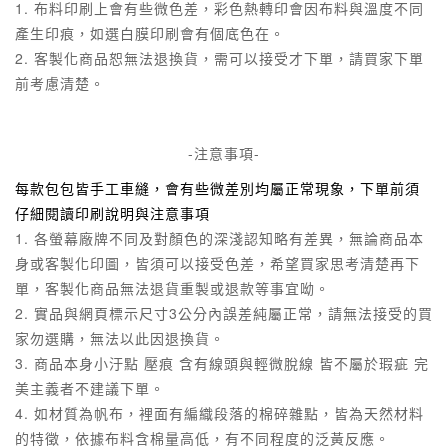
1. 布料印刷上會有些微色差，彩色熱轉印會因布料與溫度不同
產生印痕，
如選白膜印刷會有個底色在。
2. 客製化商品恕無法退換貨
，需可以接受才下單，
請買家下單
前考慮清楚。
-注意事項-
每款包包皆手工車縫，會有些微差別均屬正常現象，下單前須
仔細閱讀印刷說明與注意事項
1. 各螢幕廠牌不同及對顏色的深淺認知略有差異，無論商品本
身或客製化印圖，皆須可以接受色差，
希望買家思考清楚再下
單，客製化商品無法退貨重製或退款等事宜呦。
2. 實品與網頁標示尺寸3公分內誤差純屬正常，請無法接受的買
家勿選購，無法以此因退換貨。
3. 商品本身小汙點 壓痕 含有線頭與輕微脫線 皆不屬於瑕疵 完
美主義者不建議下單。
4. 如材質為帆布，裡面有編織段落的棉碎雜點，皆為天然材料
的特徵，依據布料含棉量高低，有不同程度的泛黃反應。