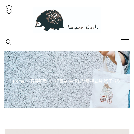
Home
客製服務
|插畫款|中帆布雙層橫式袋-猴子派對