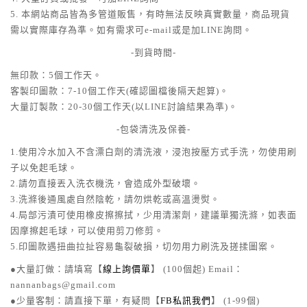
5. 本網站商品皆為多管道販售，有時無法反映真實數量，商品現貨
需以實際庫存為準。如有需求可e-mail或是加LINE詢問。
-到貨時間-
無印款：5個工作天。
客製印圖款：7-10個工作天(確認圖檔後隔天起算)。
大量訂製款：20-30個工作天(以LINE討論結果為準)。
-包袋清洗及保養-
1.使用冷水加入不含漂白劑的清洗液，浸泡按壓方式手洗，勿使用刷
子以免起毛球。
2.請勿直接丟入洗衣機洗，會造成外型破壞。
3.洗滌後通風處自然陰乾，請勿烘乾或高溫燙熨。
4.局部污漬可使用橡皮擦擦拭，少用清潔劑，建議單獨洗滌，如表面
因摩擦起毛球，可以使用剪刀修剪。
5.印圖款遇扭曲拉扯容易龜裂破損，切勿用力刷洗及搓揉圖案。
●大量訂做：請填寫【
線上詢價單
】 (100個起) Email：
nannanbags@gmail.com
●少量客制：請直接下單，有疑問【
FB私訊我們
】 (1-99個)