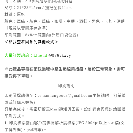
商品名稱：2.0多隔層厚帆兩用托特包
尺寸：21*23*15cm / 提把全長11cm
材質：厚帆
顏色：軍綠、灰色、草綠、咖啡、中藍、酒紅、黑色、卡其、深藍
（現貨以實際庫存為準）
印刷範圍：8x8cm範圍內(外層口袋位置)
＜點我查看同系列其他款式＞
大量訂製諮詢：Line Id
@976vkxvy
※此產品容易在配送過程中產生壓線與摺痕，屬於正常現象，需可
接受再下單哦。
-印刷說明-
印刷圖檔請傳至：cs.nannangoods@gmail.com(主旨請附上訂單編
號或訂購人姓名)
訂單完成後，需密切留意Mail通知與回覆，設計師會與您討論圖檔
印刷方式。
1. 印刷檔案需由客戶提供高解析度檔案(JPG 300dpi以上、ai檔(文
字轉外框)、psd檔等)。