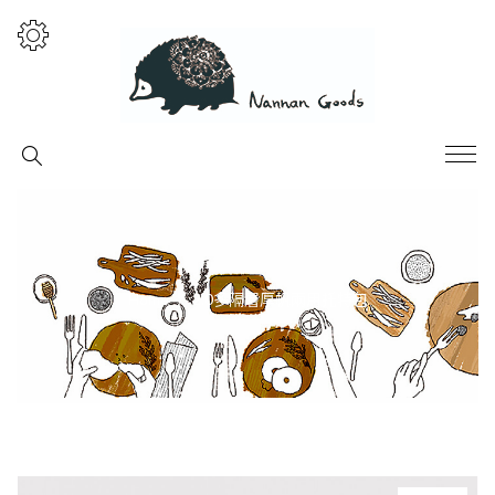
Home
2.0多隔層厚帆兩用托特包