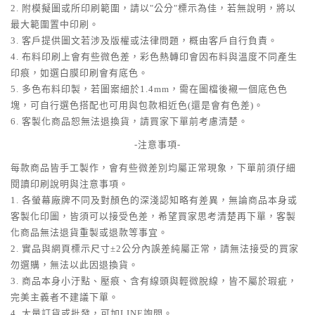
2. 附模擬圖或所印刷範圍，請以"公分"標示為佳，若無說明，將以
最大範圍置中印刷。
3. 客戶提供圖文若涉及版權或法律問題，概由客戶自行負責。
4. 布料印刷上會有些微色差，彩色熱轉印會因布料與溫度不同產生
印痕，如選白膜印刷會有底色。
5. 多色布料印製，若圖案細於1.4mm，需在圖檔後襯一個底色色
塊，可自行選色搭配也可用與包款相近色(還是會有色差)。
6. 客製化商品恕無法退換貨，請買家下單前考慮清楚。
-注意事項-
每款商品皆手工製作，會有些微差別均屬正常現象，下單前須仔細
閱讀印刷說明與注意事項。
1. 各螢幕廠牌不同及對顏色的深淺認知略有差異，無論商品本身或
客製化印圖，皆須可以接受色差，希望買家思考清楚再下單，客製
化商品無法退貨重製或退款等事宜。
2. 實品與網頁標示尺寸±2公分內誤差純屬正常，請無法接受的買家
勿選購，無法以此因退換貨。
3. 商品本身小汙點、壓痕、含有線頭與輕微脫線，皆不屬於瑕疵，
完美主義者不建議下單。
4. 大量訂貨或批發，可加LINE詢問。